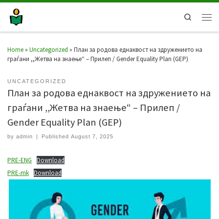
Search
Home
»
Uncategorized
»
План за родова еднаквост на здружението на
граѓани ,,Жетва на знаење“ – Прилеп / Gender Equality Plan (GEP)
UNCATEGORIZED
План за родова еднаквост на здружението на
граѓани ,,Жетва на знаење“ – Прилеп /
Gender Equality Plan (GEP)
by
admin
|
Published
August 7, 2025
PRE-ENG
Download
PRE-mk
Download